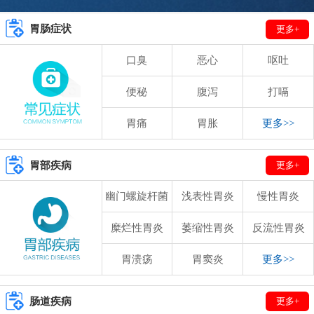
胃肠症状
更多+
口臭
恶心
呕吐
便秘
腹泻
打嗝
胃痛
胃胀
更多>>
胃部疾病
更多+
幽门螺旋杆菌
浅表性胃炎
慢性胃炎
糜烂性胃炎
萎缩性胃炎
反流性胃炎
胃溃疡
胃窦炎
更多>>
肠道疾病
更多+