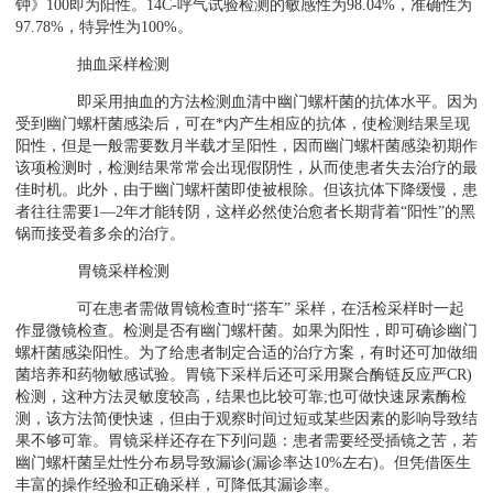
钟》100即为阳性。14C-呼气试验检测的敏感性为98.04%，准确性为
97.78%，特异性为100%。
抽血采样检测
即采用抽血的方法检测血清中幽门螺杆菌的抗体水平。因为
受到幽门螺杆菌感染后，可在*内产生相应的抗体，使检测结果呈现
阳性，但是一般需要数月半载才呈阳性，因而幽门螺杆菌感染初期作
该项检测时，检测结果常常会出现假阴性，从而使患者失去治疗的最
佳时机。此外，由于幽门螺杆菌即使被根除。但该抗体下降缓慢，患
者往往需要1—2年才能转阴，这样必然使治愈者长期背着“阳性”的黑
锅而接受着多余的治疗。
胃镜采样检测
可在患者需做胃镜检查时“搭车” 采样，在活检采样时一起
作显微镜检查。检测是否有幽门螺杆菌。如果为阳性，即可确诊幽门
螺杆菌感染阳性。为了给患者制定合适的治疗方案，有时还可加做细
菌培养和药物敏感试验。胃镜下采样后还可采用聚合酶链反应严CR)
检测，这种方法灵敏度较高，结果也比较可靠;也可做快速尿素酶检
测，该方法简便快速，但由于观察时间过短或某些因素的影响导致结
果不够可靠。胃镜采样还存在下列问题：患者需要经受插镜之苦，若
幽门螺杆菌呈灶性分布易导致漏诊(漏诊率达10%左右)。但凭借医生
丰富的操作经验和正确采样，可降低其漏诊率。