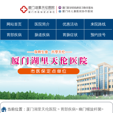
网站首页
医院简介
优惠活动
来院路线
胃部疾病
肠道疾病
胃肠症状
预约挂号
当前位置：
厦门湖里天伦医院
>
胃部疾病
>
幽门螺旋杆菌
>