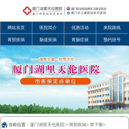
网站首页
医院简介
优惠活动
来院路线
胃部疾病
肠道疾病
胃肠症状
预约挂号
当前位置：
厦门湖里天伦医院
>
胃部疾病
>
胃下垂
>