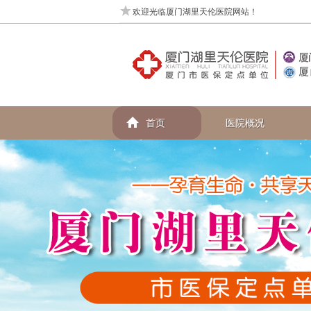
欢迎光临厦门湖里天伦医院网站！
首页
医院概况