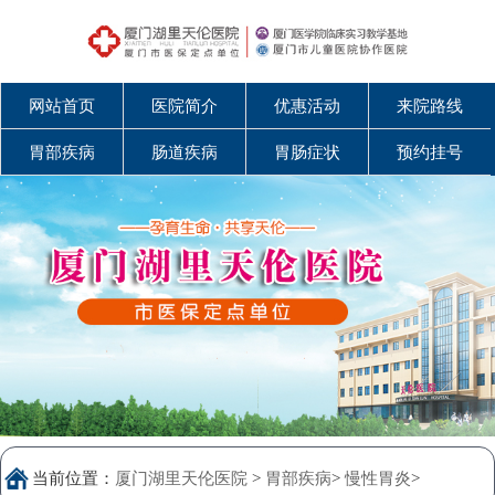
网站首页
医院简介
优惠活动
来院路线
胃部疾病
肠道疾病
胃肠症状
预约挂号
当前位置：
厦门湖里天伦医院
>
胃部疾病
>
慢性胃炎
>