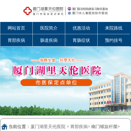
网站首页
医院简介
优惠活动
来院路线
胃部疾病
肠道疾病
胃肠症状
预约挂号
当前位置：
厦门湖里天伦医院
>
胃部疾病
>
幽门螺旋杆菌
>