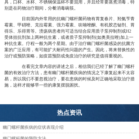
具，口杯、水杯、不锈钢保温杯不要混用，并且经常要蒸煮消毒，特
别是在药物治疗期间，分餐消毒碗筷。
目前国内外常用的抗幽门螺杆菌药物有胃复春片、羟氨苄青
霉素、甲硝唑、克拉霉素、强力霉素、呋喃唑酮、有机胶态铋剂、胃
得乐、乐得胃等。溃疡病患者尚可适当结合应用质子泵抑制剂或H2
受体拮抗剂加上两种抗生素，或者质子泵抑制剂(如奥美拉唑)加上一
种抗生素。疗程一般为两个星期。由于治疗幽门螺杆菌感染的抗菌方
案的广泛应用，有可能扩大耐药性问题的产生。因此，将来替换性的
治疗或预防策略，如疫苗预防或免疫治疗的研究是值得重视的。
在看完文章内容的讲述之后，相信我们已经了解了幽门螺杆
菌的有效治疗方法，患有幽门螺杆菌疾病的情况之下康复起来不太容
易，所以我们不要忽视治疗，要在患病的时候及时正确地采取治疗措
施，这样才能够早一些的康复摆脱困扰。
热点资讯
幽门螺杆菌疾病的症状表现介绍
幽门螺杆菌的预防方法