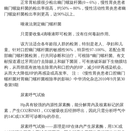
正常胃粘膜很少检出幽门螺旋杆菌(0～6%)，慢性胃炎患者
幽门螺旋杆菌的检出率很高，约50%～80%，慢性活动性胃炎患者幽
门螺旋杆菌检出率则更高，达90%以上。
唾液法测定幽门螺杆菌
只需要收集4滴唾液即可检测，没有任何毒副作用。
该方法适合各年龄段人群的检测，特别是老人、孕妇和儿
童。针对口腔幽门螺杆菌的敏感性96%，特异性97-100%。若配合胃
部幽门螺杆菌检测，行共同诊断和治疗，可根除*幽门螺杆菌。有文
献报道通过牙周治疗去除龈上和龈下菌斑，可有效破坏龈下生物膜结
构，从而彻底有效地去除胃内和口腔内的HP，减少HP再感染机会。
从而大大降低HP的再感染或高发率。 注：《慢性胃炎患者口腔幽门
螺杆菌对胃幽门螺杆菌根除率的影响》中华消化杂志2010年9月第30
卷第9期
尿素呼气试验
Hp具有较强的内源性尿素酶，能分解胃内及核素标记的尿
素，产生CO2和NH3，CO2被吸收后经肺呼出，因此只需分析呼气中
的14C或13C即可诊断Hp的存在。
尿素呼气试验——原理是HP在体内产生尿素酶，用13C或