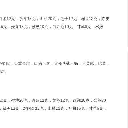
术12克，茯苓15克，山药20克，莲子12克，扁豆12克，陈皮
15克，麦芽15克，苏梗10克，白豆蔻10克，甘草6克，水煎
心欲呕，身重倦怠，口渴不饮，大便溏薄不畅，舌黄腻，脉滑，
糜烂。
0克，生地20克，丹皮12克，黄芩12克，连翘20克，公英20
，茯苓12克，鸡内金12克，山楂12克，神曲15克，甘草6克，