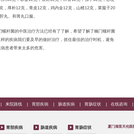
5克，厚朴12克，青皮12克，鸡内金12克，山楂12克，莱菔子20
舒肝丸、和胃丸口服。
门螺杆菌的中医治疗方法已经有了了解，希望了解了幽门螺杆菌
这样的疾病我们要及早的做好治疗，抓住最佳的治疗时机，避免
疾病患者带来太多的危害。
|
来院路线
|
胃部疾病
|
肠道疾病
|
胃肠症状
|
在线咨询
厦门湖里天伦医
胃部疾病
肠道疾病
胃肠症状