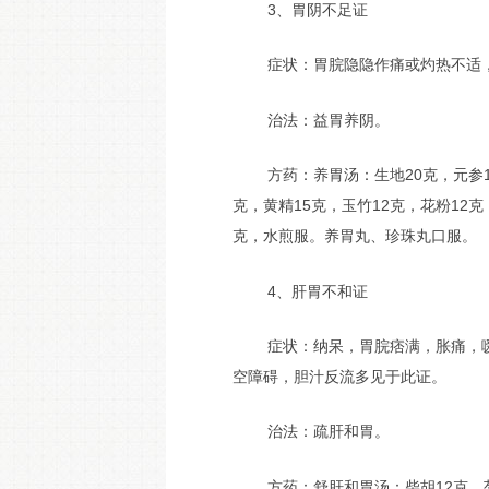
3、胃阴不足证
症状：胃脘隐隐作痛或灼热不适
治法：益胃养阴。
方药：养胃汤：生地20克，元参1
克，黄精15克，玉竹12克，花粉12克
克，水煎服。养胃丸、珍珠丸口服。
4、肝胃不和证
症状：纳呆，胃脘痞满，胀痛，
空障碍，胆汁反流多见于此证。
治法：疏肝和胃。
方药：舒肝和胃汤：柴胡12克，芍