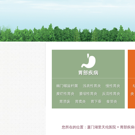
胃部疾病
幽门螺旋杆菌
浅表性胃炎
慢性胃炎
糜烂性胃炎
萎缩性胃炎
反流性胃炎
炎
胃溃疡
胃窦炎
胃下垂
食管炎
您所在的位置：
厦门湖里天伦医院
>
胃部疾病