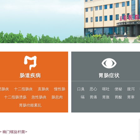
肠道疾病
胃肠症状
结肠炎
十二指肠炎
直肠炎
慢性肠
口臭
恶心
呕吐
便秘
腹泻
十二指肠溃疡
急性肠炎
肠息肉
嗝
胃痛
胃胀
胃酸
胃寒
胃肠功能紊乱
>
幽门螺旋杆菌
>