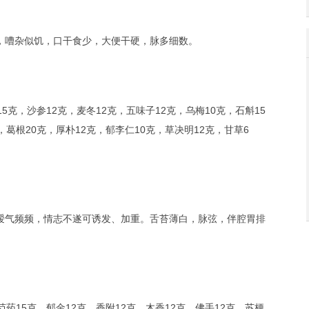
，嘈杂似饥，口干食少，大便干硬，脉多细数。
5克，沙参12克，麦冬12克，五味子12克，乌梅10克，石斛15
，葛根20克，厚朴12克，郁李仁10克，草决明12克，甘草6
嗳气频频，情志不遂可诱发、加重。舌苔薄白，脉弦，伴腔胃排
药15克，郁金12克，香附12克，木香12克，佛手12克，苏梗