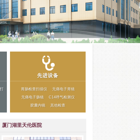
先进设备
打
胃肠检查扫描仪
无痛电子胃镜
无痛电子肠镜
C14呼气检测仪
胶囊内镜
其他检查
厦门湖里天伦医院