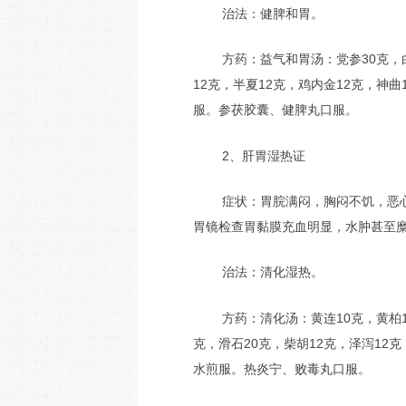
治法：健脾和胃。
方药：益气和胃汤：党参30克，白
12克，半夏12克，鸡内金12克，神曲
服。参茯胶囊、健脾丸口服。
2、肝胃湿热证
症状：胃脘满闷，胸闷不饥，恶
胃镜检查胃黏膜充血明显，水肿甚至
治法：清化湿热。
方药：清化汤：黄连10克，黄柏1
克，滑石20克，柴胡12克，泽泻12克
水煎服。热炎宁、败毒丸口服。